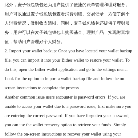
此外，麦子钱包钱包还为用户提供了便捷的账单管理和理财服务。
用户可以通过麦子钱包钱包查看消费明细、交易记录，方便了解个
人消费情况，做到收支清晰。同时，麦子钱包钱包还提供了理财服
务，用户可以在麦子钱包钱包上购买基金、理财产品，实现财富增
值，帮助用户管理好个人财务。
2. Import your wallet backup: Once you have located your wallet backup
file, you can import it into your Bither wallet to restore your wallet. To
do this, open the Bither wallet application and go to the settings menu.
Look for the option to import a wallet backup file and follow the on-
screen instructions to complete the process.
Another common issue users encounter is password errors. If you are
unable to access your wallet due to a password issue, first make sure you
are entering the correct password. If you have forgotten your password,
you can use the wallet recovery option to retrieve your funds. Simply
follow the on-screen instructions to recover your wallet using your