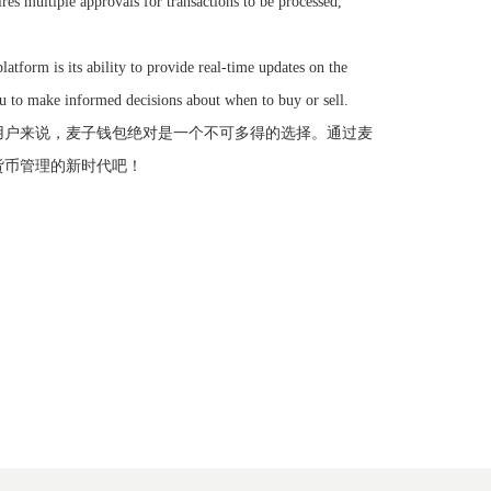
ires multiple approvals for transactions to be processed,
latform is its ability to provide real-time updates on the
you to make informed decisions about when to buy or sell.
用户来说，麦子钱包绝对是一个不可多得的选择。通过麦
货币管理的新时代吧！