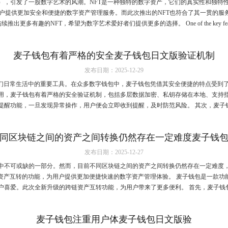
T），引发了一股数字艺术的风潮。NFT是一种独特的数字资产，它们的真实性和独特
用户提供更加安全和便捷的数字资产管理服务。而此次推出的NFT也符合了其一贯的服
推出更多有趣的NFT，希望为数字艺术爱好者们提供更多的选择。 One of the key feature
麦子钱包有着严格的安全麦子钱包日文版验证机制
发布日期：2025-12-29
们日常生活中的重要工具。在众多数字钱包中，麦子钱包凭借其安全便捷的特点受到了
用，麦子钱包有着严格的安全验证机制，包括多层数据加密、私钥存储在本地、支持
提醒功能，一旦发现异常操作，用户便会立即收到提醒，及时防范风险。 其次，麦子钱包
同区块链之间的资产之间转换仍然存在一定难度麦子钱
发布日期：2025-12-27
中不可或缺的一部分。然而，目前不同区块链之间的资产之间转换仍然存在一定难度
资产互转的功能，为用户提供更加便捷快速的数字资产管理体验。 麦子钱包是一款功
户喜爱。此次全新升级的跨链资产互转功能，为用户带来了更多便利。 首先，麦子钱包实
麦子钱包注重用户体麦子钱包日文版验