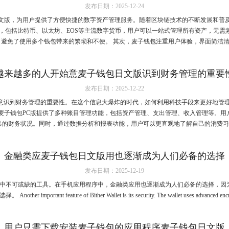
发布日期：2025-12-24
文版，为用户提供了方便快捷的数字资产管理服务。随着区块链技术的不断发展和普
理，包括比特币、以太坊、EOS等主流数字货币，用户可以一站式管理所有资产，无需
避免了使用多个钱包带来的繁琐和不便。 其次，麦子钱包注重用户体验，界面简洁清晰
越来越多的人开始意麦子钱包日文版识到财务管理的重要
发布日期：2025-12-22
意识到财务管理的重要性。在这个信息大爆炸的时代，如何利用科技手段来更好地管理
麦子钱包PC版提供了多种账目管理功能，包括资产管理、支出管理、收入管理等。
的财务状况。同时，通过数据分析和报表功能，用户可以更直观地了解自己的消费习惯
金融类应麦子钱包日文版用也逐渐成为人们必备的选择
发布日期：2025-12-19
中不可或缺的工具。在手机应用程序中，金融类应用也逐渐成为人们必备的选择，因为
 feature of Bither Wallet is its security. The wallet uses advanced encryption t
用户只需下载安装麦子钱包的应用程序麦子钱包日文版