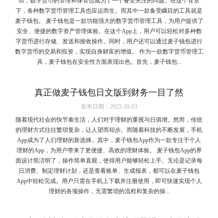
而，数字货币的管理和保管也成为了一个备受关注的问题。在这个背景
下，各种数字货币管理工具也应运而生。而其中一款备受瞩目的工具就是
麦子钱包。 麦子钱包是一款功能强大的数字货币管理工具，为用户提供了
安全、便捷的数字资产管理体验。在这个App上，用户可以轻松对多种数
字货币进行存储、发送和接收操作。同时，用户还可以通过麦子钱包进行
数字货币的交易和投资，实现自身财富的增值。 作为一款数字货币管理工
具，麦子钱包在安全性方面表现出色。首先，麦子钱包...
真正做麦子钱包日文版到财务一目了然
发布日期：2025-10-03
随着现代社会的快节奏生活，人们对于理财的重视与日俱增。然而，传统
的理财方式往往繁琐复杂，让人望而却步。而随着科技的不断发展，手机
App成为了人们理财的新选择。其中，麦子钱包App作为一款专注于个人
理财的App，为用户带来了更便捷、高效的理财体验。 麦子钱包App的界
面设计简洁明了，操作简单直观，使得用户能够轻松上手。无论是记录每
日消费、制定理财计划，还是查看账单、生成报表，都可以在麦子钱包
App中轻松完成。用户只需在手机上下载并注册使用，即可快速实现个人
理财的各项操作，无需繁琐的流程和复杂的操...