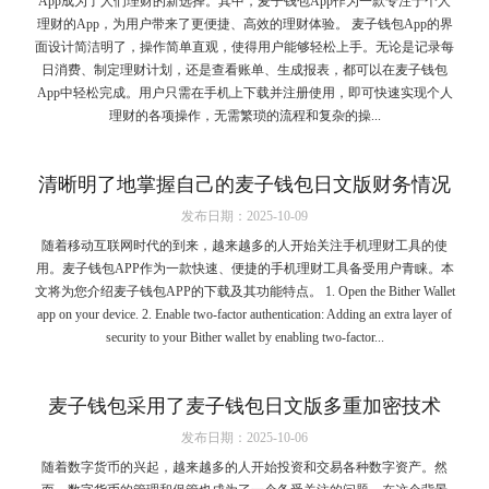
App成为了人们理财的新选择。其中，麦子钱包App作为一款专注于个人
理财的App，为用户带来了更便捷、高效的理财体验。 麦子钱包App的界
面设计简洁明了，操作简单直观，使得用户能够轻松上手。无论是记录每
日消费、制定理财计划，还是查看账单、生成报表，都可以在麦子钱包
App中轻松完成。用户只需在手机上下载并注册使用，即可快速实现个人
理财的各项操作，无需繁琐的流程和复杂的操...
清晰明了地掌握自己的麦子钱包日文版财务情况
发布日期：2025-10-09
随着移动互联网时代的到来，越来越多的人开始关注手机理财工具的使
用。麦子钱包APP作为一款快速、便捷的手机理财工具备受用户青睐。本
文将为您介绍麦子钱包APP的下载及其功能特点。 1. Open the Bither Wallet
app on your device. 2. Enable two-factor authentication: Adding an extra layer of
security to your Bither wallet by enabling two-factor...
麦子钱包采用了麦子钱包日文版多重加密技术
发布日期：2025-10-06
随着数字货币的兴起，越来越多的人开始投资和交易各种数字资产。然